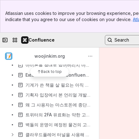
마스토돈에서 아무말을 계속할 수 있을까
Banner
Atlassian uses cookies to improve your browsing experience, per
Top Bar
글 쓰는 날 소개
indicate that you agree to our use of cookies on your device.
Atl
Sidebar
게임 퍼블리셔가 직접 카페를 운영하는 이유
Main Content
전화주문 시대로 돌아가기는 아주 어렵다
Collapse sidebar
Switch sites or apps
Confluence
마스토돈에 인용과 검색 기능 부재는 플랫폼의 명백한 한계
CLOUD-6999의 괴상한 2레벨 서브도메인 접근
woojinkim.org
아이폰을 절대로 잃어버리지 마세요
Back to top
External Share for Confluence 사용기
기계가 쓴 책을 살 필요는 아직 없어요
기획자 입장에서 본 언리얼 개발환경의 변화
왜 그 사용자는 마스토돈에 종단간 암호화가 중요하다고 말했을까
트위터의 2FA 유료화는 약한 고리를 노린 정책
벽돌의 운명이 예정된 물건의 고가전략
클라우드플레어 터널을 사용해 컨플루언스 클라우드에 커스텀 도메인 설정