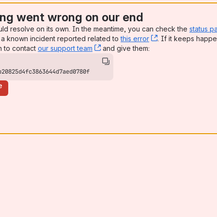
ng went wrong on our end
uld resolve on its own. In the meantime, you can check the
status p
a known incident reported related to
this error
, (opens new win
. If it keeps happe
n to contact
our support team
, (opens new window)
and give them:
b20825d4fc3863644d7aed0780f
e