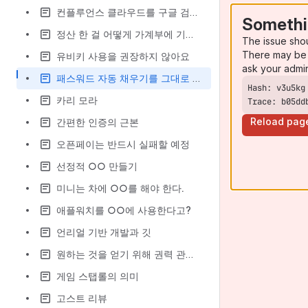
컨플루언스 클라우드를 구글 검색에 노출시키기
Somethi
정산 한 걸 어떻게 가계부에 기록할까
The issue sho
There may be 
유비키 사용을 권장하지 않아요
ask your admi
패스워드 자동 채우기를 그대로 사용하세요
카리 모라
Trace: b05dd
Reload pag
간편한 인증의 근본
오픈페이는 반드시 실패할 예정
선정적 ○○ 만들기
미니는 차에 ○○를 해야 한다.
애플워치를 ○○에 사용한다고?
언리얼 기반 개발과 깃
원하는 것을 얻기 위해 권력 관계를 활용한다
게임 스탭롤의 의미
고스트 리뷰